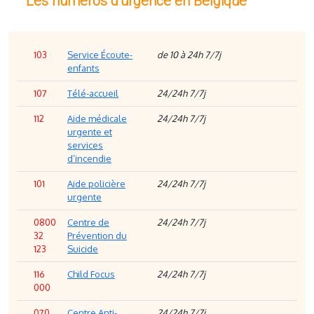
Les numéros d'urgence en Belgique
103
Service Écoute-
de 10 à 24h 7/7j
enfants
107
Télé-accueil
24/24h 7/7j
112
Aide médicale
24/24h 7/7j
urgente et
services
d’incendie
101
Aide policière
24/24h 7/7j
urgente
0800
Centre de
24/24h 7/7j
32
Prévention du
123
Suicide
116
Child Focus
24/24h 7/7j
000
070
Centre Anti-
24/24h 7/7j